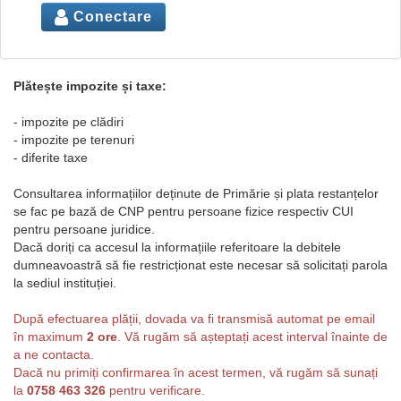
Conectare
Plătește impozite și taxe:
- impozite pe clădiri
- impozite pe terenuri
- diferite taxe
Consultarea informațiilor deținute de Primărie și plata restanțelor
se fac pe bază de CNP pentru persoane fizice respectiv CUI
pentru persoane juridice.
Dacă doriți ca accesul la informațiile referitoare la debitele
dumneavoastră să fie restricționat este necesar să solicitați parola
la sediul instituției.
După efectuarea plății, dovada va fi transmisă automat pe email
în maximum
2 ore
. Vă rugăm să așteptați acest interval înainte de
a ne contacta.
Dacă nu primiți confirmarea în acest termen, vă rugăm să sunați
la
0758 463 326
pentru verificare.