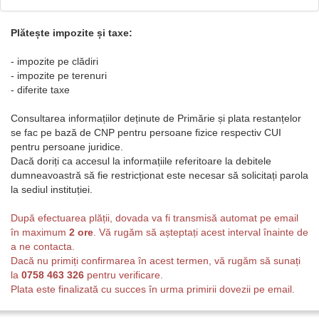
Plătește impozite și taxe:
- impozite pe clădiri
- impozite pe terenuri
- diferite taxe
Consultarea informațiilor deținute de Primărie și plata restanțelor
se fac pe bază de CNP pentru persoane fizice respectiv CUI
pentru persoane juridice.
Dacă doriți ca accesul la informațiile referitoare la debitele
dumneavoastră să fie restricționat este necesar să solicitați parola
la sediul instituției.
După efectuarea plății, dovada va fi transmisă automat pe email
în maximum
2 ore
. Vă rugăm să așteptați acest interval înainte de
a ne contacta.
Dacă nu primiți confirmarea în acest termen, vă rugăm să sunați
la
0758 463 326
pentru verificare.
Plata este finalizată cu succes în urma primirii dovezii pe email.