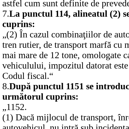
astfel cum sunt definite de prevede
7.
La punctul 114, alineatul (2) 
cuprins:
„(2) În cazul combinaţiilor de aut
tren rutier, de transport marfă cu
mai mare de 12 tone, omologate ca 
vehiculului, impozitul datorat este 
Codul fiscal.“
8.
După punctul 1151 se introduc
următorul cuprins:
„1152.
(1) Dacă mijlocul de transport, înre
autovehicul, nu intră sub incidenţa 