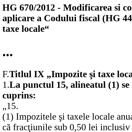
HG 670/2012 - Modificarea si c
aplicare a Codului fiscal (HG 44/
taxe locale“
...
F.
Titlul IX „Impozite şi taxe loc
1.
La punctul 15, alineatul (1) s
cuprins:
„15.
(1) Impozitele şi taxele locale anua
că fracţiunile sub 0,50 lei inclusiv