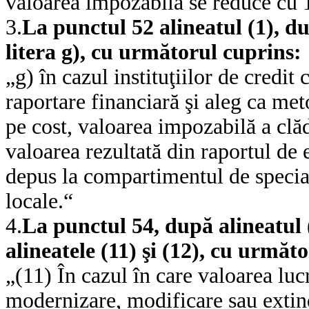
valoarea impozabilă se reduce cu
3.
La punctul 52 alineatul (1), du
litera g), cu următorul cuprins:
„g) în cazul instituţiilor de credit
raportare financiară şi aleg ca me
pe cost, valoarea impozabilă a clădi
valoarea rezultată din raportul de 
depus la compartimentul de speciali
locale.“
4.
La punctul 54, după alineatul 
alineatele (11) şi (12), cu următ
„(11) În cazul în care valoarea luc
modernizare, modificare sau extin