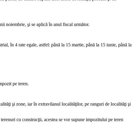
nii noiembrie, şi se aplică în anul fiscal următor.
rial, în 4 rate egale, astfel: până la 15 martie, până la 15 iunie, până la
impozit pe teren.
tăţi şi zone, iar în extravilanul localităţilor, pe ranguri de localităţi şi
 de terenuri cu construcţii, acestea se vor supune impozitului pe teren