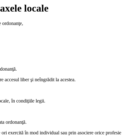
xele locale
e ordonanţe,
ordonanţă.
re accesul liber şi neîngrădit la acestea.
ale, în condiţiile legii.
nta ordonanţă.
e ori exercită în mod individual sau prin asociere orice profesie