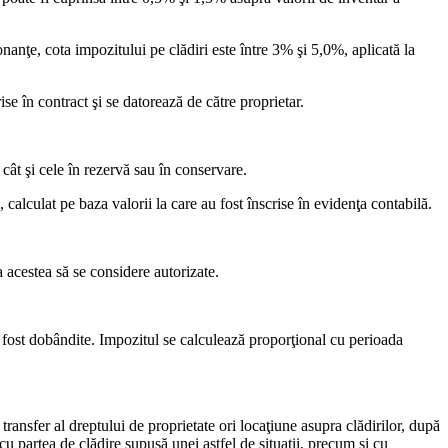
nanţe, cota impozitului pe clădiri este între 3% şi 5,0%, aplicată la
ise în contract şi se datorează de către proprietar.
, cât şi cele în rezervă sau în conservare.
 calculat pe baza valorii la care au fost înscrise în evidenţa contabilă.
a acestea să se considere autorizate.
u fost dobândite. Impozitul se calculează proporţional cu perioada
ransfer al dreptului de proprietate ori locaţiune asupra clădirilor, după
cu partea de clădire supusă unei astfel de situaţii, precum şi cu