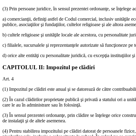
(3) Prin persoane juridice, în sensul prezentei ordonanţe, se înţelege ace
a) comercianţii, definiţi astfel de Codul comercial, inclusiv unităţile ec
publice, asociaţiilor şi fundaţiilor, cultelor religioase şi ale altora ase
b) cultele religioase şi unităţile locale ale acestora, cu personalitate jur
c) filialele, sucursalele şi reprezentanţele autorizate să funcţioneze pe 
d) orice alte entităţi cu personalitate juridică, cu excepţia instituţiilo
CAPITOLUL II: Impozitul pe clădiri
Art. 4
(1) Impozitul pe clădiri este anual şi se datorează de către contribuabili 
(2) În cazul clădirilor proprietate publică şi privată a statului ori a uni
care le au în administrare sau în folosinţă.
(3) În sensul prezentei ordonanţe, prin clădire se înţelege orice constru
de instalaţii şi de altele asemenea.
(4) Pentru stabilirea impozitului pe clădiri datorat de persoanele fizic