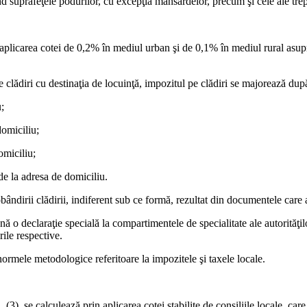
ind suprafeţele podurilor, cu excepţia mansardelor, precum şi cele ale trep
 aplicarea cotei de 0,2% în mediul urban şi de 0,1% în mediul rural asupra 
lte clădiri cu destinaţia de locuinţă, impozitul pe clădiri se majorează d
;
domiciliu;
omiciliu;
de la adresa de domiciliu.
ândirii clădirii, indiferent sub ce formă, rezultat din documentele care at
nă o declaraţie specială la compartimentele de specialitate ale autorităţilor
rile respective.
normele metodologice referitoare la impozitele şi taxele locale.
n. (3), se calculează prin aplicarea cotei stabilite de consiliile locale, c