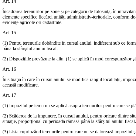
Art. 14
Încadrarea terenurilor pe zone şi pe categorii de folosinţă, în intravilan ş
elemente specifice fiecărei unităţi administrativ-teritoriale, conform do
evidenţe agricole ori cadastrale.
Art. 15
(1) Pentru terenurile dobândite în cursul anului, indiferent sub ce form
până la sfârşitul anului fiscal.
(2) Dispoziţiile prevăzute la alin. (1) se aplică în mod corespunzător şi
Art. 16
În situaţia în care în cursul anului se modifică rangul localităţii, impo
această modificare.
Art. 17
(1) Impozitul pe teren nu se aplică asupra terenurilor pentru care se plă
(2) Scăderea de la impunere, în cursul anului, pentru oricare dintre situ
situaţie, proporţional cu perioada rămasă până la sfârşitul anului fiscal.
(3) Lista cuprinzând terenurile pentru care nu se datorează impozitul şi