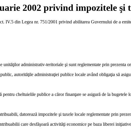
ie 2002 privind impozitele şi ta
 pct. IV.5 din Legea nr. 751/2001 privind abilitarea Guvernului de a emit
le unităţilor administrativ-teritoriale şi sunt reglementate prin prezenta 
 public, autorităţile administraţiei publice locale având obligaţia să asigu
ă pentru cheltuielile publice a căror finanţare se asigură de la bugetele loc
ntribuabili, datorează impozitele şi taxele locale reglementate prin preze
tribuabilii care desfăşoară activităţi economice pe baza liberei iniţiativ