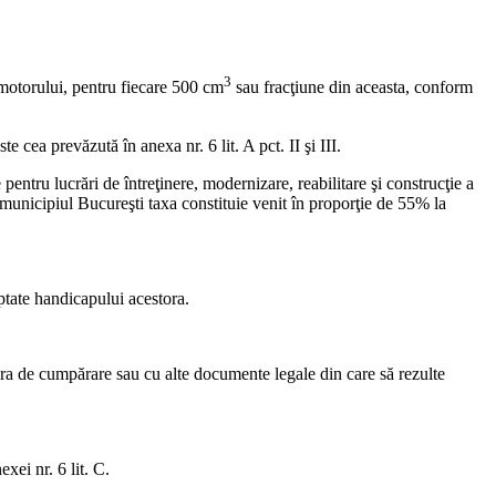
3
a motorului, pentru fiecare 500 cm
sau fracţiune din aceasta, conform
cea prevăzută în anexa nr. 6 lit. A pct. II şi III.
 pentru lucrări de întreţinere, modernizare, reabilitare şi construcţie a
u municipiul Bucureşti taxa constituie venit în proporţie de 55% la
ptate handicapului acestora.
tura de cumpărare sau cu alte documente legale din care să rezulte
xei nr. 6 lit. C.