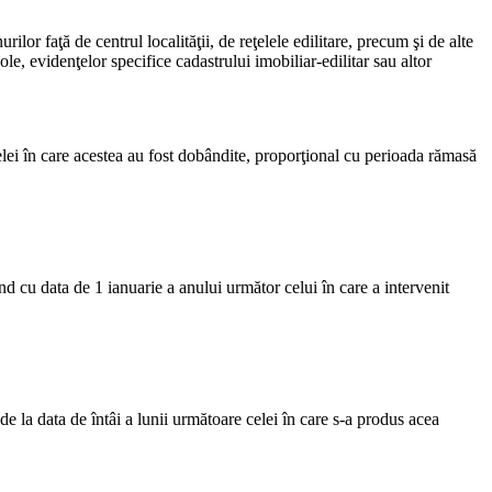
rilor faţă de centrul localităţii, de reţelele edilitare, precum şi de alte
le, evidenţelor specifice cadastrului imobiliar-edilitar sau altor
celei în care acestea au fost dobândite, proporţional cu perioada rămasă
ând cu data de 1 ianuarie a anului următor celui în care a intervenit
de la data de întâi a lunii următoare celei în care s-a produs acea