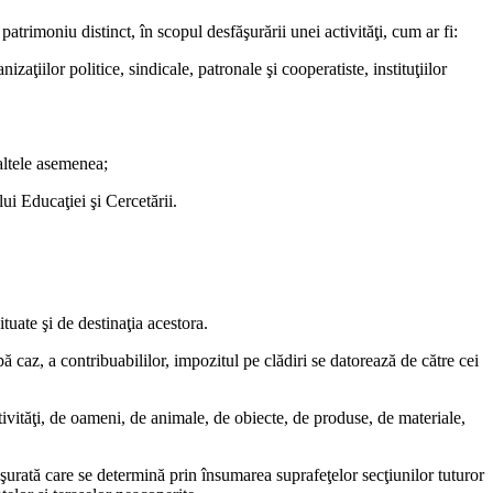
patrimoniu distinct, în scopul desfăşurării unei activităţi, cum ar fi:
aţiilor politice, sindicale, patronale şi cooperatiste, instituţiilor
 altele asemenea;
lui Educaţiei şi Cercetării.
ituate şi de destinaţia acestora.
upă caz, a contribuabililor, impozitul pe clădiri se datorează de către cei
ctivităţi, de oameni, de animale, de obiecte, de produse, de materiale,
ăşurată care se determină prin însumarea suprafeţelor secţiunilor tuturor