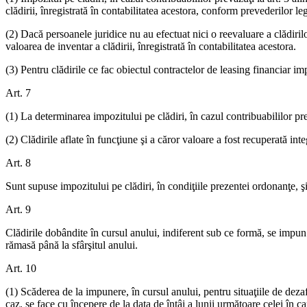
clădirii, înregistrată în contabilitatea acestora, conform prevederilor le
(2) Dacă persoanele juridice nu au efectuat nici o reevaluare a clădiril
valoarea de inventar a clădirii, înregistrată în contabilitatea acestora.
(3) Pentru clădirile ce fac obiectul contractelor de leasing financiar imp
Art. 7
(1) La determinarea impozitului pe clădiri, în cazul contribuabililor prevă
(2) Clădirile aflate în funcţiune şi a căror valoare a fost recuperată int
Art. 8
Sunt supuse impozitului pe clădiri, în condiţiile prezentei ordonanţe, şi
Art. 9
Clădirile dobândite în cursul anului, indiferent sub ce formă, se impun
rămasă până la sfârşitul anului.
Art. 10
(1) Scăderea de la impunere, în cursul anului, pentru situaţiile de deza
caz, se face cu începere de la data de întâi a lunii următoare celei în c