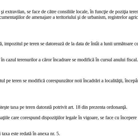
i extravilan, se face de către consiliile locale, în funcţie de poziţia terenu
cumentaţiilor de amenajare a teritoriului şi de urbanism, registrelor agrico
ă, impozitul pe teren se datorează de la data de întâi a lunii următoare 
 în cazul terenurilor a căror încadrare se modifică în cursul anului fiscal.
zitul pe teren se modifică corespunzător noii încadrări a localităţii, încep
teşte taxa pe teren datorată potrivit art. 18 din prezenta ordonanţă.
aţiile care corespund dispoziţiilor legale în vigoare, se face cu începere 
 taxa este redată în anexa nr. 5.