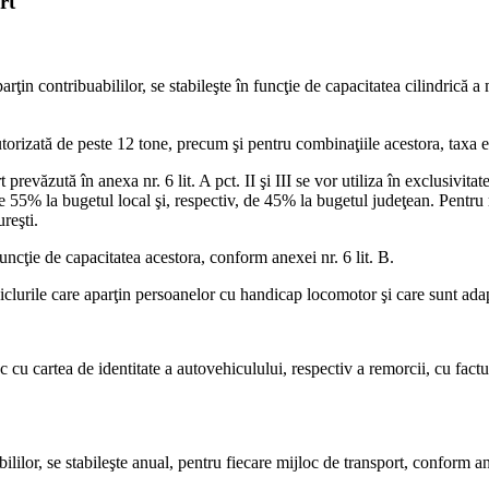
rt
rţin contribuabililor, se stabileşte în funcţie de capacitatea cilindrică 
izată de peste 12 tone, precum şi pentru combinaţiile acestora, taxa este 
revăzută în anexa nr. 6 lit. A pct. II şi III se vor utiliza în exclusivitate
 de 55% la bugetul local şi, respectiv, de 45% la bugetul judeţean. Pentr
reşti.
uncţie de capacitatea acestora, conform anexei nr. 6 lit. B.
iciclurile care aparţin persoanelor cu handicap locomotor şi care sunt ada
c cu cartea de identitate a autovehiculului, respectiv a remorcii, cu fac
lilor, se stabileşte anual, pentru fiecare mijloc de transport, conform ane