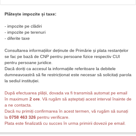
Plătește impozite și taxe:
- impozite pe clădiri
- impozite pe terenuri
- diferite taxe
Consultarea informațiilor deținute de Primărie și plata restanțelor
se fac pe bază de CNP pentru persoane fizice respectiv CUI
pentru persoane juridice.
Dacă doriți ca accesul la informațiile referitoare la debitele
dumneavoastră să fie restricționat este necesar să solicitați parola
la sediul instituției.
După efectuarea plății, dovada va fi transmisă automat pe email
în maximum
2 ore
. Vă rugăm să așteptați acest interval înainte de
a ne contacta.
Dacă nu primiți confirmarea în acest termen, vă rugăm să sunați
la
0758 463 326
pentru verificare.
Plata este finalizată cu succes în urma primirii dovezii pe email.