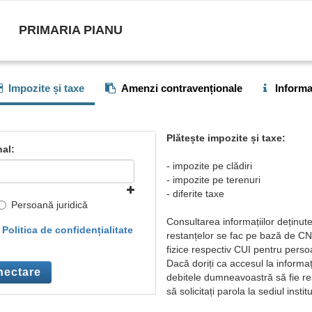
PRIMARIA PIANU
Impozite și taxe
Amenzi contravenționale
Informaț
Plătește impozite și taxe:
al:
- impozite pe clădiri
- impozite pe terenuri
- diferite taxe
Persoană juridică
Consultarea informațiilor deținute
u
Politica de confidențialitate
restanțelor se fac pe bază de C
fizice respectiv CUI pentru perso
Dacă doriți ca accesul la informați
ectare
debitele dumneavoastră să fie re
să solicitați parola la sediul institu