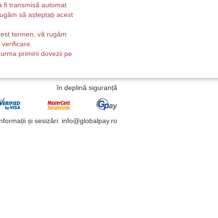
a fi transmisă automat
rugăm să așteptați acest
cest termen, vă rugăm
verificare.
 urma primirii dovezii pe
în deplină siguranță
Informații și sesizări: info@globalpay.ro