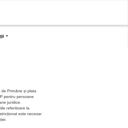
ii
 de Primărie și plata
NP pentru persoane
ane juridice.
ile referitoare la
stricționat este necesar
ției.