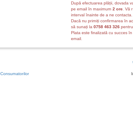
După efectuarea plății, dovada v
pe email în maximum
2 ore
. Vă 
interval înainte de a ne contacta.
Dacă nu primiți confirmarea în a
să sunați la
0758 463 326
pentru 
Plata este finalizată cu succes în
email.
a Consumatorilor