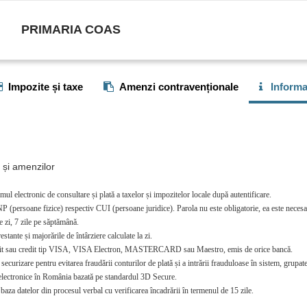
PRIMARIA COAS
Impozite și taxe
Amenzi contravenționale
Informaț
r și amenzilor
mul electronic de consultare și plată a taxelor și impozitelor locale după autentificare.
P (persoane fizice) respectiv CUI (persoane juridice). Parola nu este obligatorie, ea este necesar
e zi, 7 zile pe săptămână.
stante și majorările de întârziere calculate la zi.
debit sau credit tip VISA, VISA Electron, MASTERCARD sau Maestro, emis de orice bancă.
curizare pentru evitarea fraudării conturilor de plată și a intrării frauduloase în sistem, grupate 
i electronice în România bazată pe standardul 3D Secure.
baza datelor din procesul verbal cu verificarea încadrării în termenul de 15 zile.