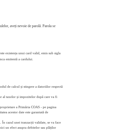
culelor, aveți nevoie de parolă. Parola se
este existența unui card valid, emis sub sigla
anca emitentă a cardului.
odul de calcul și stingere a datoriilor respectă
r al taxelor și impozitelor după care va fi
 - proprietare a Primăria COAS - pe pagina
tatea acestor date este garantată de
 În cazul unei tranzacții validate, se va face
ici un efect asupra debitelor sau plăților