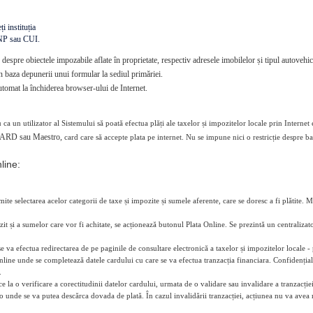
i instituția
CNP sau CUI.
e despre obiectele impozabile aflate în proprietate, respectiv adresele imobilelor și tipul autovehi
 baza depunerii unui formular la sediul primăriei.
tomat la închiderea browser-ului de Internet.
 ca un utilizator al Sistemului să poată efectua plăți ale taxelor și impozitelor locale prin Internet 
ARD sau Maestro,
card care să accepte plata pe internet. Nu se impune nici o restricție despre b
line:
ite selectarea acelor categorii de taxe și impozite și sumele aferente, care se doresc a fi plătite. M
it și a sumelor care vor fi achitate, se acționează butonul Plata Online. Se prezintă un centralizato
e va efectua redirectarea de pe paginile de consultare electronică a taxelor și impozitelor locale
online unde se completează datele cardului cu care se va efectua tranzacția financiara. Confidențiali
.
 la o verificare a corectitudinii datelor cardului, urmata de o validare sau invalidare a tranzacției.
o unde se va putea descărca dovada de plată. În cazul invalidării tranzacției, acțiunea nu va avea n