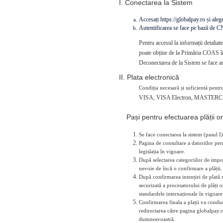
I. Conectarea la Sistem
Accesați https://globalpay.ro și alegeț
Autentificarea se face pe bază de 
Pentru accesul la informații detaliat
poate obține de la Primăria COAS în
Deconectarea de la Sistem se face au
II. Plata electronică
Condiția necesară și suficientă pentru
VISA, VISA Electron, MASTERC
Pași pentru efectuarea plății on
Se face conectarea la sistem (pasul I)
Pagina de consultare a datoriilor perm
legislația în vigoare.
După selectarea categoriilor de impoz
nevoie de încă o confirmare a plății.
După confirmarea intenției de plată s
securizată a procesatorului de plăți 
standardele internaționale în vigoare
Confirmarea finala a plații va conduce
redirectarea către pagina globalpay.r
dumneavoastră.