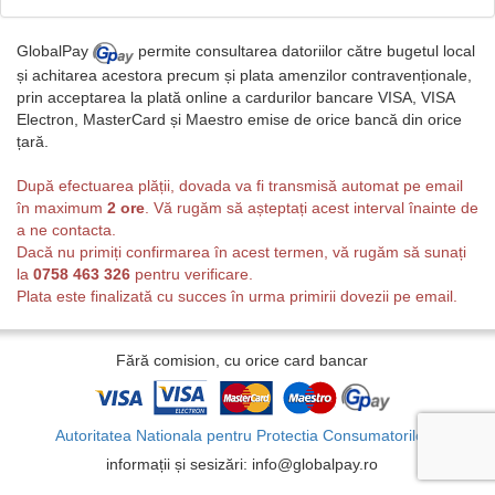
GlobalPay
permite consultarea datoriilor către bugetul local
și achitarea acestora precum și plata amenzilor contravenționale,
prin acceptarea la plată online a cardurilor bancare VISA, VISA
Electron, MasterCard și Maestro emise de orice bancă din orice
țară.
După efectuarea plății, dovada va fi transmisă automat pe email
în maximum
2 ore
. Vă rugăm să așteptați acest interval înainte de
a ne contacta.
Dacă nu primiți confirmarea în acest termen, vă rugăm să sunați
la
0758 463 326
pentru verificare.
Plata este finalizată cu succes în urma primirii dovezii pe email.
Fără comision, cu orice card bancar
Autoritatea Nationala pentru Protectia Consumatorilor
informații și sesizări: info@globalpay.ro