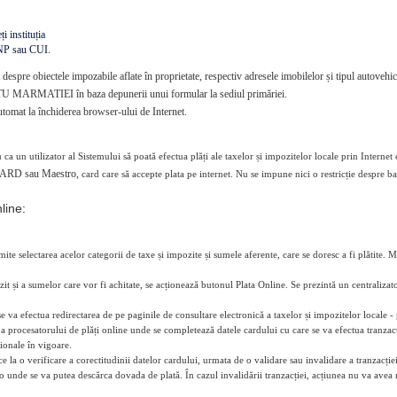
i instituția
CNP sau CUI.
e despre obiectele impozabile aflate în proprietate, respectiv adresele imobilelor și tipul autovehi
TU MARMATIEI în baza depunerii unui formular la sediul primăriei.
tomat la închiderea browser-ului de Internet.
 ca un utilizator al Sistemului să poată efectua plăți ale taxelor și impozitelor locale prin Internet 
ARD sau Maestro,
card care să accepte plata pe internet. Nu se impune nici o restricție despre b
line:
ite selectarea acelor categorii de taxe și impozite și sumele aferente, care se doresc a fi plătite. M
it și a sumelor care vor fi achitate, se acționează butonul Plata Online. Se prezintă un centralizato
se va efectua redirectarea de pe paginile de consultare electronică a taxelor și impozitelor local
rocesatorului de plăți online unde se completează datele cardului cu care se va efectua tranzacți
ționale în vigoare.
 la o verificare a corectitudinii datelor cardului, urmata de o validare sau invalidare a tranzacției.
o unde se va putea descărca dovada de plată. În cazul invalidării tranzacției, acțiunea nu va avea n