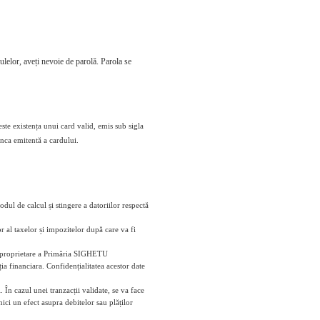
culelor, aveți nevoie de parolă. Parola se
este existența unui card valid, emis sub sigla
anca emitentă a cardului.
odul de calcul și stingere a datoriilor respectă
r al taxelor și impozitelor după care va fi
e - proprietare a Primăria SIGHETU
a financiara. Confidențialitatea acestor date
 În cazul unei tranzacții validate, se va face
ici un efect asupra debitelor sau plăților