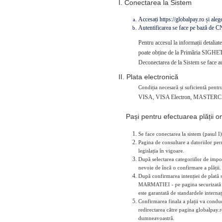
I. Conectarea la Sistem
Accesați https://globalpay.ro și alegeț
Autentificarea se face pe bază de 
Pentru accesul la informații detaliat
poate obține de la Primăria SIGHE
Deconectarea de la Sistem se face au
II. Plata electronică
Condiția necesară și suficientă pentru
VISA, VISA Electron, MASTERC
Pași pentru efectuarea plății on
Se face conectarea la sistem (pasul I)
Pagina de consultare a datoriilor perm
legislația în vigoare.
După selectarea categoriilor de impoz
nevoie de încă o confirmare a plății.
După confirmarea intenției de plată 
MARMATIEI - pe pagina securizată a p
este garantată de standardele interna
Confirmarea finala a plații va conduce
redirectarea către pagina globalpay.r
dumneavoastră.