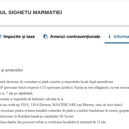
IUL SIGHETU MARMATIEI
Impozite și taxe
Amenzi contravenționale
Informaț
r și amenzilor
mul electronic de consultare și plată a taxelor și impozitelor locale după autentificare.
P (persoane fizice) respectiv CUI (persoane juridice). Parola nu este obligatorie, ea este necesar
e zi, 7 zile pe săptămână.
stante și majorările de întârziere calculate la zi.
debit sau credit tip VISA, VISA Electron, MASTERCARD sau Maestro, emis de orice bancă.
curizare pentru evitarea fraudării conturilor de plată și a intrării frauduloase în sistem, grupate 
i electronice în România bazată pe standardul 3D Secure.
baza datelor din procesul verbal cu verificarea încadrării în termenul de 15 zile.