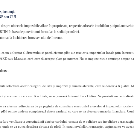
i instituția
CNP sau CUI.
e despre obiectele impozabile aflate în proprietate, respectiv adresele imobilelor și tipul autovehi
TIN în baza depunerii unui formular la sediul primăriei.
tomat la închiderea browser-ului de Internet.
 ca un utilizator al Sistemului să poată efectua plăți ale taxelor și impozitelor locale prin Internet 
ARD sau Maestro,
card care să accepte plata pe internet. Nu se impune nici o restricție despre b
line:
ite selectarea acelor categorii de taxe și impozite și sumele aferente, care se doresc a fi plătite. M
it și a sumelor care vor fi achitate, se acționează butonul Plata Online. Se prezintă un centralizato
se va efectua redirectarea de pe paginile de consultare electronică a taxelor și impozitelor local
 plăți online unde se completează datele cardului cu care se va efectua tranzacția financiara. Confi
.
 la o verificare a corectitudinii datelor cardului, urmata de o validare sau invalidare a tranzacției.
o unde se va putea descărca dovada de plată. În cazul invalidării tranzacției, acțiunea nu va avea n