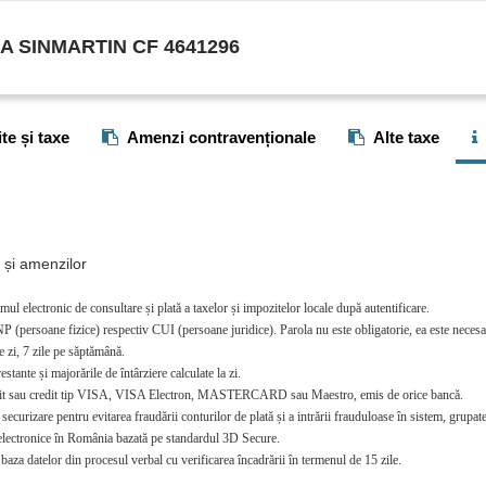
 SINMARTIN CF 4641296
e și taxe
Amenzi contravenționale
Alte taxe
r și amenzilor
mul electronic de consultare și plată a taxelor și impozitelor locale după autentificare.
P (persoane fizice) respectiv CUI (persoane juridice). Parola nu este obligatorie, ea este necesar
e zi, 7 zile pe săptămână.
stante și majorările de întârziere calculate la zi.
debit sau credit tip VISA, VISA Electron, MASTERCARD sau Maestro, emis de orice bancă.
curizare pentru evitarea fraudării conturilor de plată și a intrării frauduloase în sistem, grupate 
i electronice în România bazată pe standardul 3D Secure.
baza datelor din procesul verbal cu verificarea încadrării în termenul de 15 zile.