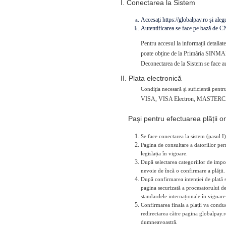
I. Conectarea la Sistem
Accesați https://globalpay.ro și alegeț
Autentificarea se face pe bază de 
Pentru accesul la informații detaliat
poate obține de la Primăria SINMAR
Deconectarea de la Sistem se face au
II. Plata electronică
Condiția necesară și suficientă pentru
VISA, VISA Electron, MASTERC
Pași pentru efectuarea plății on
Se face conectarea la sistem (pasul I)
Pagina de consultare a datoriilor perm
legislația în vigoare.
După selectarea categoriilor de impoz
nevoie de încă o confirmare a plății.
După confirmarea intenției de plată 
pagina securizată a procesatorului de
standardele internaționale în vigoare
Confirmarea finala a plații va conduce
redirectarea către pagina globalpay.r
dumneavoastră.