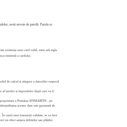
culelor, aveți nevoie de parolă. Parola se
este existența unui card valid, emis sub sigla
anca emitentă a cardului.
odul de calcul și stingere a datoriilor respectă
r al taxelor și impozitelor după care va fi
e - proprietare a Primăria SINMARTIN - pe
dențialitatea acestor date este garantată de
 În cazul unei tranzacții validate, se va face
ici un efect asupra debitelor sau plăților