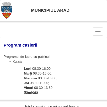
MUNICIPIUL ARAD
Toggl
naviga
Program casierii
Programul de lucru cu publicul:
Casierie
Luni
08.30-16.00;
Marți
08.30-16.00;
Miercuri
08.30-16.00;
Joi
08.30-16.00;
Vineri
08.30-13.30;
Sâmbătă
-
Fără comision, cu orice card bancar