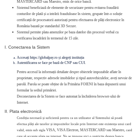
MASTERCARD sau Maestro, emis de orice bancă.
Sistemul beneficiază de elemente de securizare pentru evitarea fraudării
conturilor de plată și a intrării frauduloase în sistem, grupate într-o soluție
certificatță de procesatorii autorizați pentru efectuarea de plăți electronice în
România bazată pe standardul 3D Secure.
Sistemul permite plata amenzilor pe baza datelor din procesul verbal cu
verificarea încadrării în termenul de 15 zile.
I. Conectarea la Sistem
Accesați https://globalpay.ro și alegeți instituția
Autentificarea se face pe bază de CNP sau CUI.
Pentru accesul la informații detaliate despre obiectele impozabile aflate în
proprietate, respectiv adresele imobilelor și tipul autovehiculelor, aveți nevoie de
parolă. Parola se poate obține de la Primăria FOIENI în baza depunerii unui
formular la sediul primăriei.
Deconectarea de la Sistem se face automat la închiderea browser-ului de
Internet.
II. Plata electronică
Condiția necesară și suficientă pentru ca un utilizator al Sistemului să poată
efectua plăți ale taxelor și impozitelor locale prin Internet este existența unui card
VISA, VISA Electron, MASTERCARD sau Maestro,
valid, emis sub sigla
card
care să accepte plata pe internet. Nu se impune nici o restricție despre banca