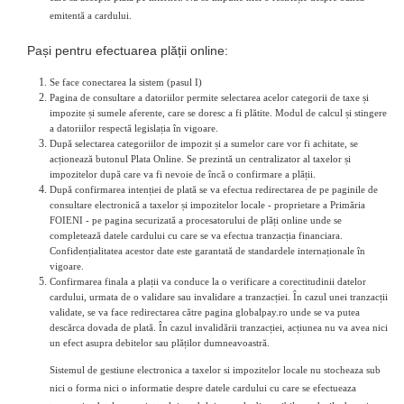
emitentă a cardului.
Pași pentru efectuarea plății online:
Se face conectarea la sistem (pasul I)
Pagina de consultare a datoriilor permite selectarea acelor categorii de taxe și
impozite și sumele aferente, care se doresc a fi plătite. Modul de calcul și stingere
a datoriilor respectă legislația în vigoare.
După selectarea categoriilor de impozit și a sumelor care vor fi achitate, se
acționează butonul Plata Online. Se prezintă un centralizator al taxelor și
impozitelor după care va fi nevoie de încă o confirmare a plății.
După confirmarea intenției de plată se va efectua redirectarea de pe paginile de
consultare electronică a taxelor și impozitelor locale - proprietare a Primăria
FOIENI - pe pagina securizată a procesatorului de plăți online unde se
completează datele cardului cu care se va efectua tranzacția financiara.
Confidențialitatea acestor date este garantată de standardele internaționale în
vigoare.
Confirmarea finala a plații va conduce la o verificare a corectitudinii datelor
cardului, urmata de o validare sau invalidare a tranzacției. În cazul unei tranzacții
validate, se va face redirectarea către pagina globalpay.ro unde se va putea
descărca dovada de plată. În cazul invalidării tranzacției, acțiunea nu va avea nici
un efect asupra debitelor sau plăților dumneavoastră.
Sistemul de gestiune electronica a taxelor si impozitelor locale nu stocheaza sub
nici o forma nici o informatie despre datele cardului cu care se efectueaza