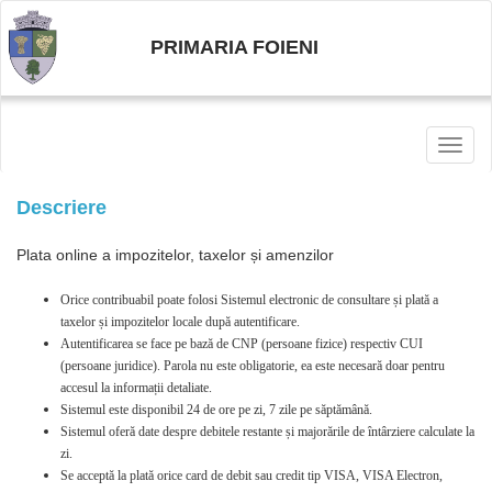
PRIMARIA FOIENI
Toggl
naviga
Descriere
Plata online a impozitelor, taxelor și amenzilor
Orice contribuabil poate folosi Sistemul electronic de consultare și plată a
taxelor și impozitelor locale după autentificare.
Autentificarea se face pe bază de CNP (persoane fizice) respectiv CUI
(persoane juridice). Parola nu este obligatorie, ea este necesară doar pentru
accesul la informații detaliate.
Sistemul este disponibil 24 de ore pe zi, 7 zile pe săptămână.
Sistemul oferă date despre debitele restante și majorările de întârziere calculate la
zi.
Se acceptă la plată orice card de debit sau credit tip VISA, VISA Electron,