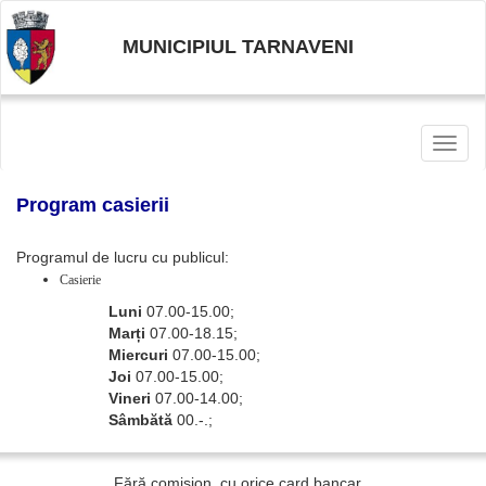
MUNICIPIUL TARNAVENI
Toggl
naviga
Program casierii
Programul de lucru cu publicul:
Casierie
Luni
07.00-15.00;
Marți
07.00-18.15;
Miercuri
07.00-15.00;
Joi
07.00-15.00;
Vineri
07.00-14.00;
Sâmbătă
00.-.;
Fără comision, cu orice card bancar