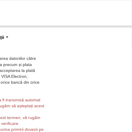
ii
rea datoriilor către
ra precum și plata
acceptarea la plată
 VISA Electron,
orice bancă din orice
a fi transmisă automat
rugăm să așteptați acest
cest termen, vă rugăm
verificare.
 urma primirii dovezii pe