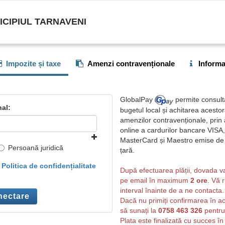
ICIPIUL TARNAVENI
Impozite și taxe
Amenzi contravenționale
Informaț
GlobalPay
permite consulta
al:
bugetul local și achitarea acesto
amenzilor contravenționale, prin 
online a cardurilor bancare VISA,
MasterCard și Maestro emise de 
Persoană juridică
țară.
u
Politica de confidențialitate
După efectuarea plății, dovada v
pe email în maximum
2 ore
. Vă 
interval înainte de a ne contacta.
ectare
Dacă nu primiți confirmarea în a
să sunați la
0758 463 326
pentru 
Plata este finalizată cu succes în