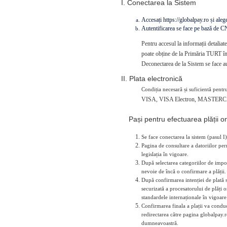
I. Conectarea la Sistem
Accesați https://globalpay.ro și alegeț
Autentificarea se face pe bază de 
Pentru accesul la informații detaliat
poate obține de la Primăria TURT în 
Deconectarea de la Sistem se face au
II. Plata electronică
Condiția necesară și suficientă pentru
VISA, VISA Electron, MASTERC
Pași pentru efectuarea plății on
Se face conectarea la sistem (pasul I)
Pagina de consultare a datoriilor perm
legislația în vigoare.
După selectarea categoriilor de impoz
nevoie de încă o confirmare a plății.
După confirmarea intenției de plată s
securizată a procesatorului de plăți 
standardele internaționale în vigoare
Confirmarea finala a plații va conduce
redirectarea către pagina globalpay.r
dumneavoastră.