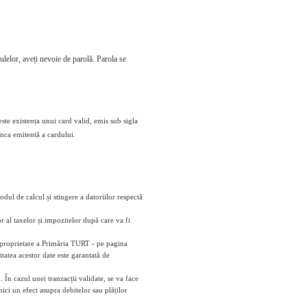
culelor, aveți nevoie de parolă. Parola se
este existența unui card valid, emis sub sigla
anca emitentă a cardului.
odul de calcul și stingere a datoriilor respectă
r al taxelor și impozitelor după care va fi
- proprietare a Primăria TURT - pe pagina
tatea acestor date este garantată de
 În cazul unei tranzacții validate, se va face
ici un efect asupra debitelor sau plăților