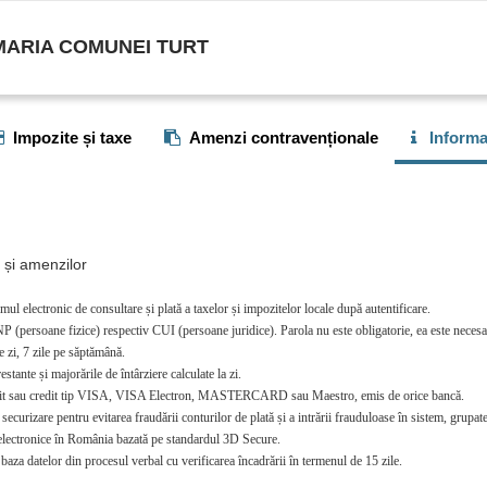
MARIA COMUNEI TURT
Impozite și taxe
Amenzi contravenționale
Informaț
r și amenzilor
mul electronic de consultare și plată a taxelor și impozitelor locale după autentificare.
P (persoane fizice) respectiv CUI (persoane juridice). Parola nu este obligatorie, ea este necesar
e zi, 7 zile pe săptămână.
stante și majorările de întârziere calculate la zi.
debit sau credit tip VISA, VISA Electron, MASTERCARD sau Maestro, emis de orice bancă.
curizare pentru evitarea fraudării conturilor de plată și a intrării frauduloase în sistem, grupate 
i electronice în România bazată pe standardul 3D Secure.
baza datelor din procesul verbal cu verificarea încadrării în termenul de 15 zile.