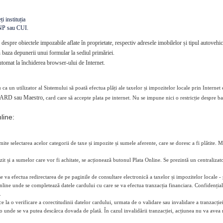
i instituția
CNP sau CUI.
e despre obiectele impozabile aflate în proprietate, respectiv adresele imobilelor și tipul autovehi
baza depunerii unui formular la sediul primăriei.
tomat la închiderea browser-ului de Internet.
 ca un utilizator al Sistemului să poată efectua plăți ale taxelor și impozitelor locale prin Internet 
ARD sau Maestro,
card care să accepte plata pe internet. Nu se impune nici o restricție despre b
line:
ite selectarea acelor categorii de taxe și impozite și sumele aferente, care se doresc a fi plătite. M
it și a sumelor care vor fi achitate, se acționează butonul Plata Online. Se prezintă un centralizato
e va efectua redirectarea de pe paginile de consultare electronică a taxelor și impozitelor locale 
online unde se completează datele cardului cu care se va efectua tranzacția financiara. Confidențiali
.
 la o verificare a corectitudinii datelor cardului, urmata de o validare sau invalidare a tranzacției.
o unde se va putea descărca dovada de plată. În cazul invalidării tranzacției, acțiunea nu va avea n