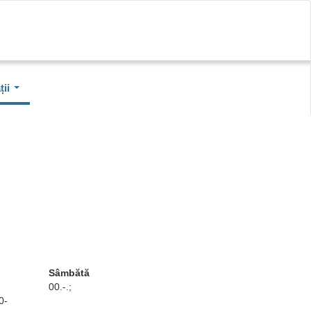
ii
Sâmbătă
00.-.;
0-