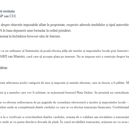
i instituția
CNP sau CUI.
e despre obiectele impozabile aflate în proprietate, respectiv adresele imobilelor și tipul autovehi
în baza depunerii unui formular la sediul primăriei.
tomat la închiderea browser-ului de Internet.
 ca un utilizator al Sistemului să poată efectua plăți ale taxelor și impozitelor locale prin Internet 
ARD sau Maestro,
card care să accepte plata pe internet. Nu se impune nici o restricție despre b
line:
ite selectarea acelor categorii de taxe și impozite și sumele aferente, care se doresc a fi plătite. M
it și a sumelor care vor fi achitate, se acționează butonul Plata Online. Se prezintă un centralizato
se va efectua redirectarea de pe paginile de consultare electronică a taxelor și impozitelor locale
online unde se completează datele cardului cu care se va efectua tranzacția financiara. Confidențiali
.
 la o verificare a corectitudinii datelor cardului, urmata de o validare sau invalidare a tranzacției.
o unde se va putea descărca dovada de plată. În cazul invalidării tranzacției, acțiunea nu va avea n