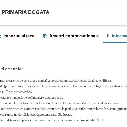
PRIMARIA BOGATA
Impozite și taxe
Amenzi contravenționale
Informaț
r și amenzilor
mul electronic de consultare și plată a taxelor și impozitelor locale după autentificare.
P (persoane fizice) respectiv CUI (persoane juridice). Parola nu este obligatorie, ea este necesar
e zi, 7 zile pe săptămână.
stante și majorările de întârziere calculate la zi.
debit sau credit tip VISA, VISA Electron, MASTERCARD sau Maestro, emis de orice bancă.
curizare pentru evitarea fraudării conturilor de plată și a intrării frauduloase în sistem, grupate 
i electronice în România bazată pe standardul 3D Secure.
baza datelor din procesul verbal cu verificarea încadrării în termenul de 15 zile.