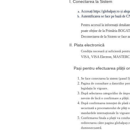
I. Conectarea la Sistem
Accesați https://globalpay.ro și alegeț
Autentificarea se face pe bază de 
Pentru accesul la informații detaliat
poate obține de la Primăria BOGATA 
Deconectarea de la Sistem se face au
II. Plata electronică
Condiția necesară și suficientă pentru
VISA, VISA Electron, MASTERC
Pași pentru efectuarea plății on
Se face conectarea la sistem (pasul I)
Pagina de consultare a datoriilor perm
legislația în vigoare.
După selectarea categoriilor de impoz
nevoie de încă o confirmare a plății.
După confirmarea intenției de plată 
securizată a procesatorului de plăți 
standardele internaționale în vigoare
Confirmarea finala a plații va conduce
redirectarea către pagina globalpay.r
dumneavoastră.