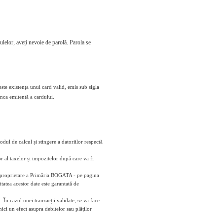
culelor, aveți nevoie de parolă. Parola se
este existența unui card valid, emis sub sigla
anca emitentă a cardului.
odul de calcul și stingere a datoriilor respectă
r al taxelor și impozitelor după care va fi
 - proprietare a Primăria BOGATA - pe pagina
tatea acestor date este garantată de
 În cazul unei tranzacții validate, se va face
ici un efect asupra debitelor sau plăților