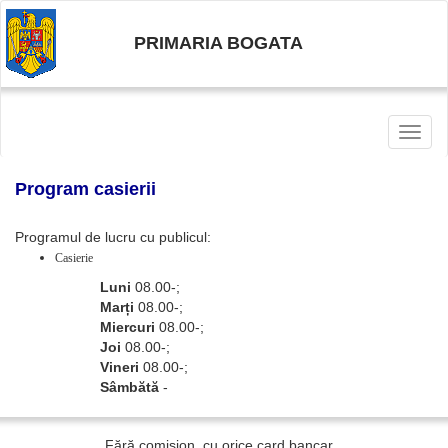
PRIMARIA BOGATA
Toggl
naviga
Program casierii
Programul de lucru cu publicul:
Casierie
Luni
08.00-;
Marți
08.00-;
Miercuri
08.00-;
Joi
08.00-;
Vineri
08.00-;
Sâmbătă
-
Fără comision, cu orice card bancar